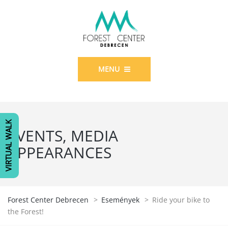
MENU
VIRTUAL WALK
EVENTS, MEDIA
APPEARANCES
Forest Center Debrecen
>
Események
>
Ride your bike to
the Forest!