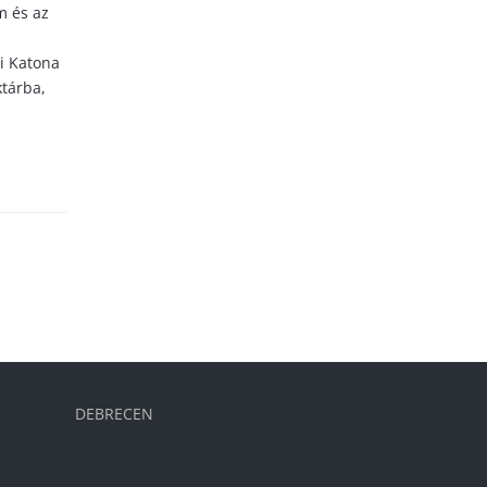
m és az
ki Katona
ktárba,
DEBRECEN