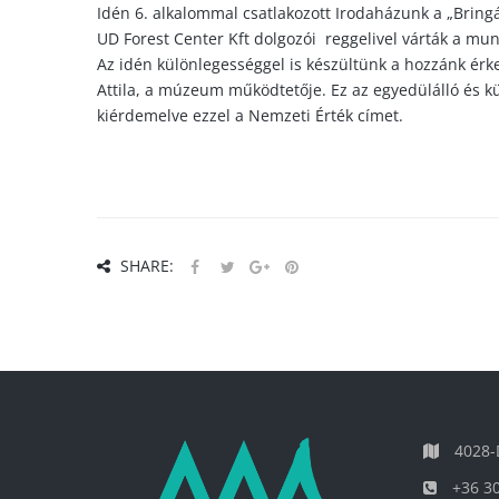
Idén 6. alkalommal csatlakozott Irodaházunk a „Brin
UD
Forest
Center Kft dolgozói reggelivel várták a mu
Az idén különlegességgel is készültünk a hozzánk érk
Attila, a múzeum működtetője. Ez az egyedülálló és 
kiérdemelve ezzel a Nemzeti Érték címet.
SHARE:
4028-D
+36 30