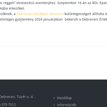
gás reggeli” elnevezésű eseményhez. Szeptember 16-án az RDI, Epa
nkába érkezőket.
ezőknek, a
Debreceni Kerékpár Múzeum
különlegességeit állította 
különleges gyűjtemény 2024 januárjában bekerült a Debreceni Érté
ebrecen, Tüzér u. 4.
Kezdőlap
 379 7512
Információk