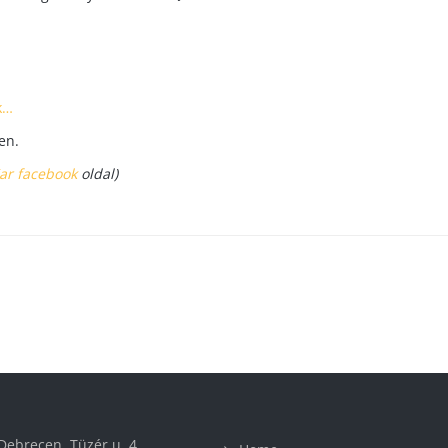
k…
en.
ar facebook
oldal)
ebrecen, Tüzér u. 4.