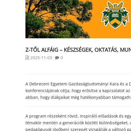
Z-TŐL ALFÁIG – KÉSZSÉGEK, OKTATÁS, M
2025-11-03
0
A Debreceni Egyetem Gazdaságtudományi Kara és a De
konferenciájának célja, hogy erősítse a kapcsolatot a
abban, hogy diákjaikat még hatékonyabban támogatha
A program részeként rövid, inspiráló előadások és egy 
témakör mentén a generációk közötti különbségeket, 
pedagógusok jövőbeni szerepét vizsgálják a változó 