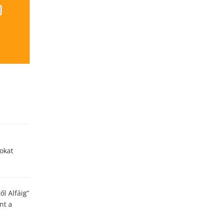
sokat
ől Alfáig”
nt a