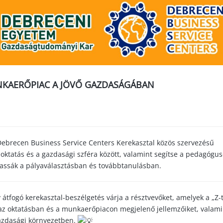
UNKAERŐPIAC A JÖVŐ GAZDASÁGÁBAN
brecen Business Service Centers Kerekasztal közös szervezésű
z oktatás és a gazdasági szféra között, valamint segítse a pedagógu
ssák a pályaválasztásban és továbbtanulásban.
átfogó kerekasztal-beszélgetés várja a résztvevőket, amelyek a „Z-t
az oktatásban és a munkaerőpiacon megjelenő jellemzőiket, valami
gazdasági környezetben.