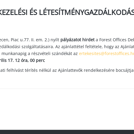
KEZELÉSI ÉS LÉTESÍTMÉNYGAZDÁLKODÁS
en, Piac u.77. II. em. 2.) nyílt
pályázatot hirdet
a Forest Offices D
zdálkodási szolgáltatásaira.
Az ajánlattétel feltétele, hogy az Ajánla
0. munkanapig a részvételi szándékát az
ertekesites@forestoffices.h
ilis 17. 12 óra, 00 perc
ti felhívást térítés nélkül az Ajánlattevők rendelkezésére bocsájtja