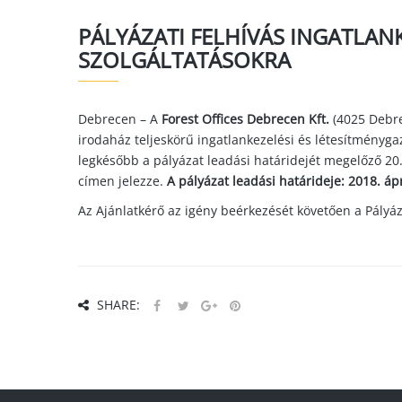
PÁLYÁZATI FELHÍVÁS INGATLAN
SZOLGÁLTATÁSOKRA
Debrecen – A
Forest Offices Debrecen Kft.
(4025 Debrec
irodaház teljeskörű ingatlankezelési és létesítményga
legkésőbb a pályázat leadási határidejét megelőző 2
címen jelezze.
A pályázat leadási határideje: 2018. ápr
Az Ajánlatkérő az igény beérkezését követően a Pályáza
SHARE: