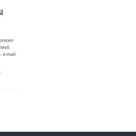
I
ebrecen
ttevő
u
e-mail
.