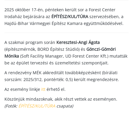
2025 október 17-én, pénteken került sor a Forest Center
Irodaház bejárására az
ÉPÍTÉSZ/KUL/TÚRA
szervezésében, a
Hajdú-Bihar Vármegyei Építész Kamara együttműködésével.
A szakmai program során
Keresztesi-Angi Ágota
(építészmérnök, BORD Építész Stúdió) és
Gönczi-Gömöri
Mónika
(Soft Facility Manager, UD Forest Center Kft.) mutatták
be az épület tervezési és üzemeltetési szempontjait.
A rendezvény MÉK akkreditált továbbképzésként (bírálati
sorszám: 2025/312, pontérték: 0,5) került megrendezésre.
Az esemény linkje
itt
érhető el.
Köszönjük mindazoknak, akik részt vettek az eseményen.
(Fotók:
ÉPÍTÉSZ/KUL/TÚRA
csapata)